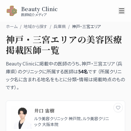
Beauty Clinic
医師紹介メディア
ホーム
/
地域から探す
/
兵庫県
/
神戸・三宮
エリア
神戸・三宮
エリアの美容医療
掲載医師一覧
Beauty Clinicに掲載中の医師のうち、
神戸・三宮
エリア（
兵
庫県
）のクリニックに所属する医師は
54
名
です （所属クリニ
ック名に含まれる地名をもとに分類・情報は掲載時点のもの
です）。
井口 宙樹
ルラ美容クリニック 神戸院、ルラ美容クリニ
ック 大阪本院