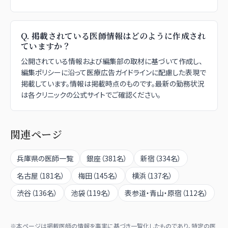
Q.
掲載されている医師情報はどのように作成され
ていますか？
公開されている情報および編集部の取材に基づいて作成し、
編集ポリシーに沿って医療広告ガイドラインに配慮した表現で
掲載しています。情報は掲載時点のものです。最新の勤務状況
は各クリニックの公式サイトでご確認ください。
関連ページ
兵庫県
の医師一覧
銀座
（
381
名）
新宿
（
334
名）
名古屋
（
181
名）
梅田
（
145
名）
横浜
（
137
名）
渋谷
（
136
名）
池袋
（
119
名）
表参道・青山・原宿
（
112
名）
※本ページは掲載医師の情報を事実に基づき一覧化したものであり、特定の医