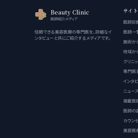
サイト
Beauty Clinic
医師紹介メディア
医師診
信頼できる美容医療の専門医を、詳細なイ
医師一
ンタビューと共にご紹介するメディアです。
施術か
地域か
クリニ
専門医
インタ
ニュー
掲載医
医師の
カウン
美容医