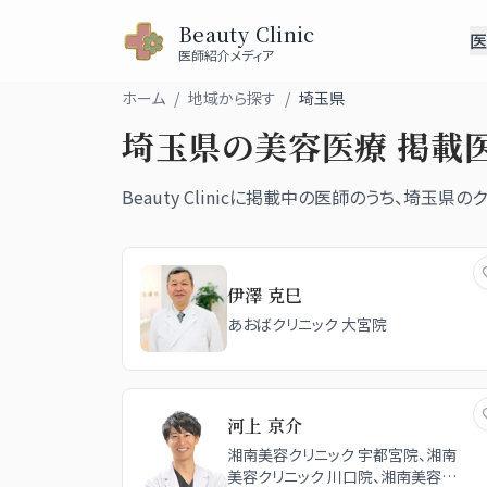
Beauty Clinic
医
医師紹介メディア
ホーム
/
地域から探す
/
埼玉県
埼玉県
の美容医療 掲載
Beauty Clinicに掲載中の医師のうち、
埼玉県
の
伊澤 克巳
あおばクリニック 大宮院
河上 京介
湘南美容クリニック 宇都宮院、湘南
美容クリニック 川口院、湘南美容ク