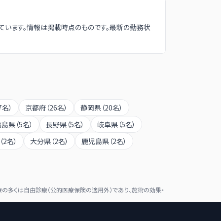
ています。情報は掲載時点のものです。最新の勤務状
7
名）
京都府
（
26
名）
静岡県
（
20
名）
福島県
（
5
名）
長野県
（
5
名）
岐阜県
（
5
名）
（
2
名）
大分県
（
2
名）
鹿児島県
（
2
名）
の多くは自由診療（公的医療保険の適用外）であり、施術の効果・