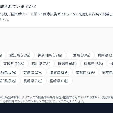
成されていますか？
成し、編集ポリシーに沿って医療広告ガイドラインに配慮した表現で掲載し
さい。
名）
愛知県
（
72
名）
神奈川県
（
52
名）
千葉県
（
30
名）
兵庫県
（
2
宮城県
（
10
名）
石川県
（
7
名）
新潟県
（
6
名）
徳島県
（
6
名）
茨城県
（
2
名）
群馬県
（
2
名）
滋賀県
（
2
名）
愛媛県
（
2
名）
熊本県
高知県
（
1
名）
長崎県
（
1
名）
宮崎県
（
1
名）
、特定の医師・クリニックの技術や効果を保証・推薦するものではありません。美容医療
、必ず医師の診察・カウンセリングを受けたうえでご判断ください。