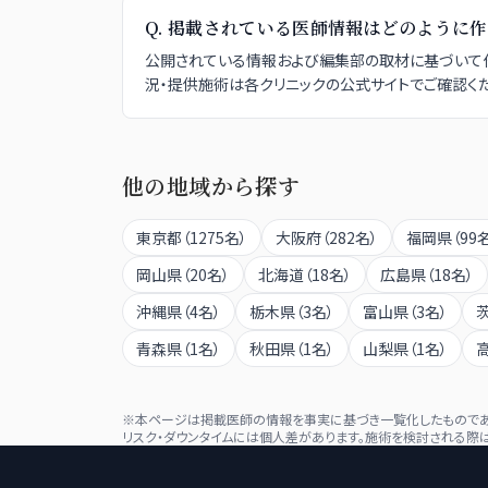
Q.
掲載されている医師情報はどのように作
公開されている情報および編集部の取材に基づいて作
況・提供施術は各クリニックの公式サイトでご確認くだ
他の地域から探す
東京都
（
1275
名）
大阪府
（
282
名）
福岡県
（
99
岡山県
（
20
名）
北海道
（
18
名）
広島県
（
18
名）
沖縄県
（
4
名）
栃木県
（
3
名）
富山県
（
3
名）
青森県
（
1
名）
秋田県
（
1
名）
山梨県
（
1
名）
※本ページは掲載医師の情報を事実に基づき一覧化したものであり
リスク・ダウンタイムには個人差があります。施術を検討される際は