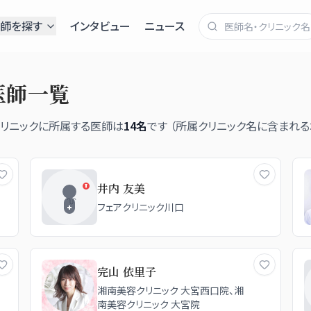
師を探す
インタビュー
ニュース
医師一覧
クリニックに所属する医師は
14
名
です （所属クリニック名に含まれ
井内 友美
フェアクリニック川口
完山 依里子
湘南美容クリニック 大宮西口院、湘
南美容クリニック 大宮院