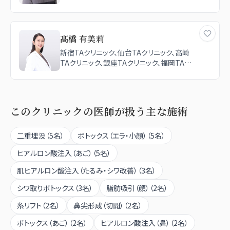
リニック、大阪TAクリニック
髙橋 有美莉
新宿TAクリニック、仙台TAクリニック、高崎
TAクリニック、銀座TAクリニック、福岡TAク
リニック
このクリニックの医師が扱う主な施術
二重埋没
（
5
名）
ボトックス（エラ・小顔）
（
5
名）
ヒアルロン酸注入（あご）
（
5
名）
肌ヒアルロン酸注入（たるみ・シワ改善）
（
3
名）
シワ取りボトックス
（
3
名）
脂肪吸引（顔）
（
2
名）
糸リフト
（
2
名）
鼻尖形成（切開）
（
2
名）
ボトックス（あご）
（
2
名）
ヒアルロン酸注入（鼻）
（
2
名）