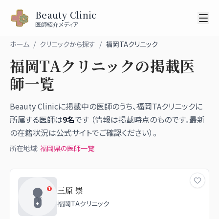
Beauty Clinic
医師紹介メディア
ホーム
/
クリニックから探す
/
福岡TAクリニック
福岡TAクリニック
の掲載医
師一覧
Beauty Clinicに掲載中の医師のうち、
福岡TAクリニック
に
所属する医師は
9
名
です （情報は掲載時点のものです。最新
の在籍状況は公式サイトでご確認ください）。
所在地域:
福岡県
の医師一覧
三原 崇
福岡TAクリニック