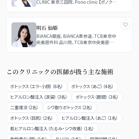
CLINIC 東京三田院、Pono clinic 【ポノク
リ】、TCB東京中央美容外科 高崎院
明石 仙姫
BIANCA銀座、BIANCA表参道、TCB東京中
央美容外科 品川院、TCB東京中央美容外
科 高崎院
このクリニックの医師が扱う主な施術
ボトックス（エラ・小顔）
（
6
名）
ボトックス（あご）
（
4
名）
ヒアルロン酸注入（涙袋）
（
3
名）
ボトックス（眉間）
（
3
名）
二重埋没
（
2
名）
シワ取りボトックス
（
2
名）
ボトックス（目尻）
（
2
名）
ヒアルロン酸注入（あご）
（
1
名）
肌ヒアルロン酸注入（たるみ・シワ改善）
（
1
名）