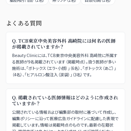
脂肪吸引（顔）
（
1
名）
糸リフト
（
1
名）
目頭切開
（
1
名）
よくある質問
Q.
TCB東京中央美容外科 高崎院には何名の医師
が掲載されていますか？
Beauty Clinicには、TCB東京中央美容外科 高崎院に所属す
る医師が9名掲載されています（掲載時点）。扱う医師が多い
施術は、「ボトックス（エラ・小顔）」（6名）、「ボトックス（あご）」
（4名）、「ヒアルロン酸注入（涙袋）」（3名）です。
Q.
掲載されている医師情報はどのように作成され
ていますか？
公開されている情報および編集部の取材に基づいて作成し、
編集ポリシーに沿って医療広告ガイドラインに配慮した表現で
掲載しています。情報は掲載時点のものです。最新の在籍状