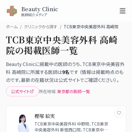
Beauty Clinic
医師紹介メディア
ホーム
/
クリニックから探す
/
TCB東京中央美容外科 高崎院
TCB東京中央美容外科 高崎
院
の掲載医師一覧
Beauty Clinicに掲載中の医師のうち、
TCB東京中央美容外
科 高崎院
に所属する医師は
9
名
です （情報は掲載時点のも
のです。最新の在籍状況は公式サイトでご確認ください）。
公式サイト
所在地域:
東京都
の医師一覧
樫塚 絵実
TCB東京中央美容外科 中野院、TCB東京
中央美容外科 新宿西口院、TCB東京中央