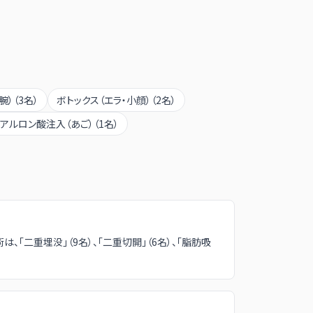
腕）
（
3
名）
ボトックス（エラ・小顔）
（
2
名）
アルロン酸注入（あご）
（
1
名）
、「二重埋没」（9名）、「二重切開」（6名）、「脂肪吸