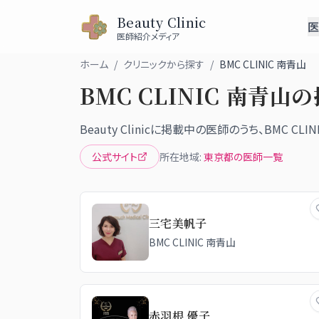
Beauty Clinic
医
医師紹介メディア
ホーム
/
クリニックから探す
/
BMC CLINIC 南青山
BMC CLINIC 南青山
の
Beauty Clinicに掲載中の医師のうち、
BMC CLI
公式サイト
所在地域:
東京都
の医師一覧
三宅美帆子
BMC CLINIC 南青山
赤羽根 優子