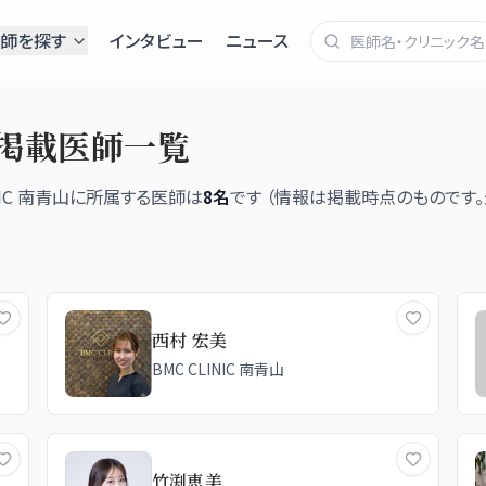
師を探す
インタビュー
ニュース
掲載医師一覧
NIC 南青山
に所属する医師は
8
名
です （情報は掲載時点のものです
西村 宏美
BMC CLINIC 南青山
竹渕恵美