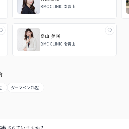
BMC CLINIC 南青山
畠山 美咲
BMC CLINIC 南青山
術
名）
ダーマペン
（
1
名）
師が掲載されていますか？