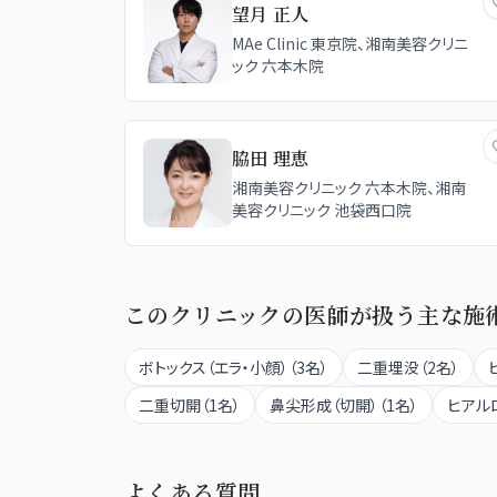
望月 正人
MAe Clinic 東京院、湘南美容クリニ
ック 六本木院
脇田 理恵
湘南美容クリニック 六本木院、湘南
美容クリニック 池袋西口院
このクリニックの医師が扱う主な施
ボトックス（エラ・小顔）
（
3
名）
二重埋没
（
2
名）
二重切開
（
1
名）
鼻尖形成（切開）
（
1
名）
ヒアル
よくある質問