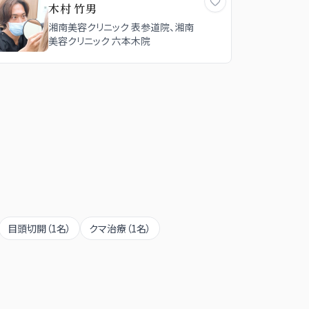
木村 竹男
湘南美容クリニック 表参道院、湘南
美容クリニック 六本木院
目頭切開
（
1
名）
クマ治療
（
1
名）