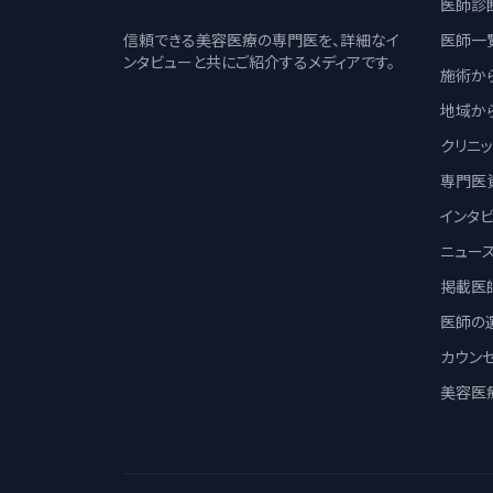
医師診
信頼できる美容医療の専門医を、詳細なイ
医師一
ンタビューと共にご紹介するメディアです。
施術か
地域か
クリニ
専門医
インタ
ニュー
掲載医
医師の
カウン
美容医