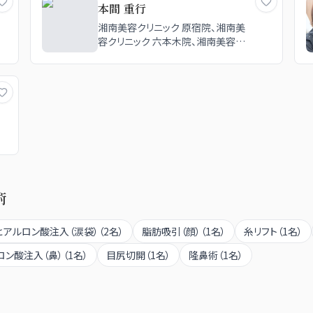
本間 重行
湘南美容クリニック 原宿院、湘南美
容クリニック 六本木院、湘南美容ク
リニック 池袋西口院、湘南美容クリ
ニック 池袋東口院、湘南美容クリニ
ック 新宿本院、湘南美容クリニック
横浜院
術
ヒアルロン酸注入（涙袋）
（
2
名）
脂肪吸引（顔）
（
1
名）
糸リフト
（
1
名）
ロン酸注入（鼻）
（
1
名）
目尻切開
（
1
名）
隆鼻術
（
1
名）