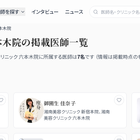
師を探す
インタビュー
ニュース
本木院
本木院
の掲載医師一覧
リニック 六本木院
に所属する医師は
7
名
です （情報は掲載時点の
御園生 佳奈子
湘南美容クリニック 新宿本院、湘南
美容クリニック 六本木院