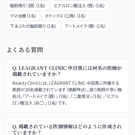
脂肪吸引（顔）
（
1
名）
ヒアルロン酸注入（唇）
（
1
名）
クマ治療
（
1
名）
ボトックス（口角）
（
1
名）
下まぶたの脂肪取り
（
1
名）
アートメイク（唇）
（
1
名）
よくある質問
Q.
LEAGRANT CLINIC 中目黒には何名の医師が
掲載されていますか？
Beauty Clinicには、LEAGRANT CLINIC 中目黒に所属する
医師が20名掲載されています（掲載時点）。扱う医師が多い施
術は、「アートメイク（眉）」（3名）、「二重埋没」（1名）、「ヒアル
ロン酸注入（あご）」（1名）です。
Q.
掲載されている医師情報はどのように作成され
ていますか？