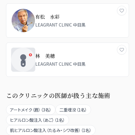
有松 水彩
LEAGRANT CLINIC 中目黒
林 美穂
LEAGRANT CLINIC 中目黒
このクリニックの医師が扱う主な施術
アートメイク（眉）
（
3
名）
二重埋没
（
1
名）
ヒアルロン酸注入（あご）
（
1
名）
肌ヒアルロン酸注入（たるみ・シワ改善）
（
1
名）