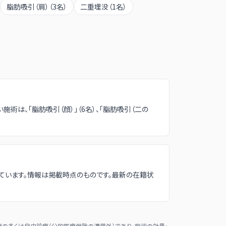
脂肪吸引（肩）
（
3
名）
二重埋没
（
1
名）
多い施術は、「脂肪吸引（顔）」（6名）、「脂肪吸引（二の
ています。情報は掲載時点のものです。最新の在籍状
の多くは自由診療（公的医療保険の適用外）であり、施術の効果・