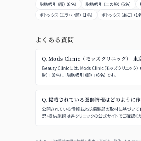
脂肪吸引（顔）
（
6
名）
脂肪吸引（二の腕）
（
6
名）
ボトックス（エラ・小顔）
（
1
名）
ボトックス（あご）
（
1
よくある質問
Q.
Mods Clinic（モッズクリニック
Beauty Clinicには、Mods Clinic（モ
腕）」（6名）、「脂肪吸引（脚）」（6名）です。
Q.
掲載されている医師情報はどのように作
公開されている情報および編集部の取材に基づいて作
況・提供施術は各クリニックの公式サイトでご確認くだ
※本ページは掲載医師の情報を事実に基づき一覧化したものであり