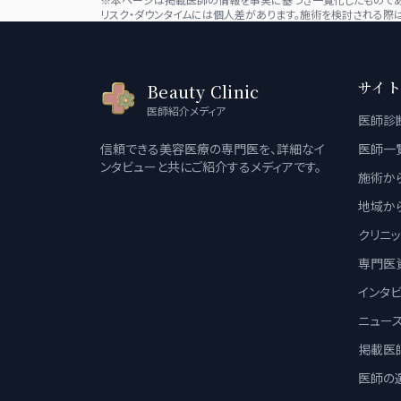
リスク・ダウンタイムには個人差があります。施術を検討される際は
サイト
Beauty Clinic
医師紹介メディア
医師診
信頼できる美容医療の専門医を、詳細なイ
医師一
ンタビューと共にご紹介するメディアです。
施術か
地域か
クリニ
専門医
インタ
ニュー
掲載医
医師の