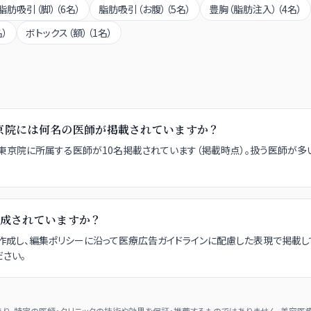
脂肪吸引（脚）
（
6
名）
脂肪吸引（お腹）
（
5
名）
豊胸（脂肪注入）
（
4
名）
名）
ボトックス（額）
（
1
名）
） 東京院には何名の医師が掲載されていますか？
ッズクリニック） 東京院に所属する医師が10名掲載されています（掲載時点）。扱う医師が
成されていますか？
成し、編集ポリシーに沿って医療広告ガイドラインに配慮した表現で掲載し
さい。
、特定の医師・クリニックの技術や効果を保証・推薦するものではありません。美容医療