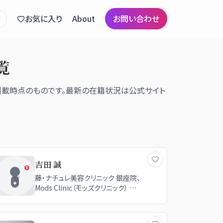
お気に入り
About
お問い合わせ
覧
掲載時点のものです。最新の在籍状況は公式サイト
吉田 誠
藤・ナチュレ美容クリニック 銀座院、
Mods Clinic（モッズクリニック） 東
京院、Mods Clinic（モッズクリニッ
ク） 福岡院