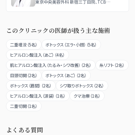
東京中央美容外科 新宿三丁目院、TCB東
京中央美容外科 大宮西口院、TCB東京中
央美容外科 郡山院
このクリニックの医師が扱う主な施術
二重埋没
（
5
名）
ボトックス（エラ・小顔）
（
5
名）
ヒアルロン酸注入（あご）
（
4
名）
肌ヒアルロン酸注入（たるみ・シワ改善）
（
2
名）
糸リフト
（
2
名）
目頭切開
（
2
名）
ボトックス（あご）
（
2
名）
ボトックス（眉間）
（
2
名）
シワ取りボトックス
（
2
名）
ヒアルロン酸注入（涙袋）
（
1
名）
クマ治療
（
1
名）
二重切開
（
1
名）
よくある質問