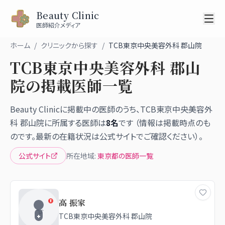
Beauty Clinic
医師紹介メディア
ホーム
/
クリニックから探す
/
TCB東京中央美容外科 郡山院
TCB東京中央美容外科 郡山
院
の掲載医師一覧
Beauty Clinicに掲載中の医師のうち、
TCB東京中央美容外
科 郡山院
に所属する医師は
8
名
です （情報は掲載時点のも
のです。最新の在籍状況は公式サイトでご確認ください）。
公式サイト
所在地域:
東京都
の医師一覧
高 振家
TCB東京中央美容外科 郡山院