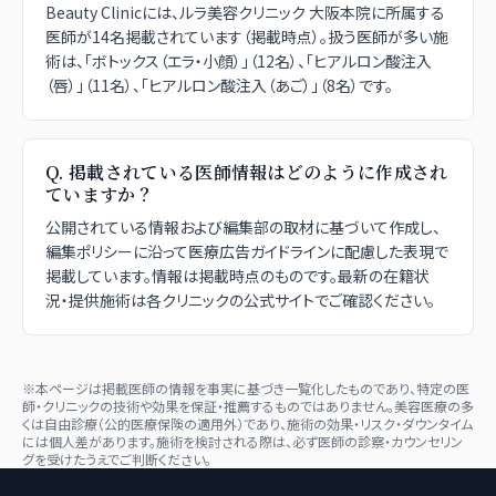
Beauty Clinicには、ルラ美容クリニック 大阪本院に所属する
医師が14名掲載されています（掲載時点）。扱う医師が多い施
術は、「ボトックス（エラ・小顔）」（12名）、「ヒアルロン酸注入
（唇）」（11名）、「ヒアルロン酸注入（あご）」（8名）です。
Q.
掲載されている医師情報はどのように作成され
ていますか？
公開されている情報および編集部の取材に基づいて作成し、
編集ポリシーに沿って医療広告ガイドラインに配慮した表現で
掲載しています。情報は掲載時点のものです。最新の在籍状
況・提供施術は各クリニックの公式サイトでご確認ください。
※本ページは掲載医師の情報を事実に基づき一覧化したものであり、特定の医
師・クリニックの技術や効果を保証・推薦するものではありません。美容医療の多
くは自由診療（公的医療保険の適用外）であり、施術の効果・リスク・ダウンタイム
には個人差があります。施術を検討される際は、必ず医師の診察・カウンセリン
グを受けたうえでご判断ください。