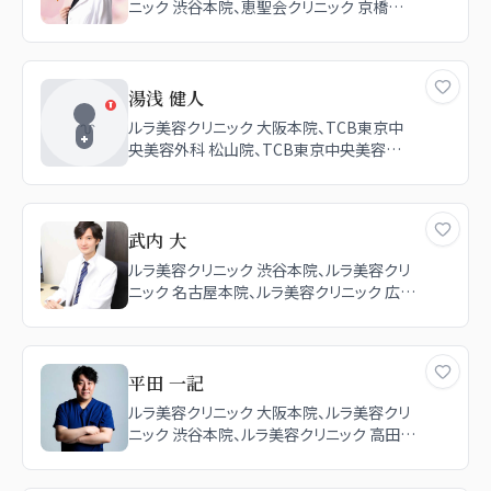
ニック 渋谷本院、恵聖会クリニック 京橋院、
恵聖会クリニック 心斎橋院
湯浅 健人
ルラ美容クリニック 大阪本院、TCB東京中
央美容外科 松山院、TCB東京中央美容外
科 高知院
武内 大
ルラ美容クリニック 渋谷本院、ルラ美容クリ
ニック 名古屋本院、ルラ美容クリニック 広島
院、ルラ美容クリニック 福岡本院、ルラ美容
クリニック 大阪本院、ルラ美容クリニック 札
幌本院、ルラ美容クリニック 高田馬場院、ル
ラ美容クリニック 静岡院、ルラ美容クリニッ
平田 一記
ク 大宮院 / ルラスキンクリニック 大宮院、ル
ルラ美容クリニック 大阪本院、ルラ美容クリ
ラ美容クリニック 新宿院、品川スキンクリニ
ニック 渋谷本院、ルラ美容クリニック 高田馬
ック 新潟院、品川美容外科 横浜院（※品川
場院、TCB東京中央美容外科 福岡天神院
スキンクリニック提携）