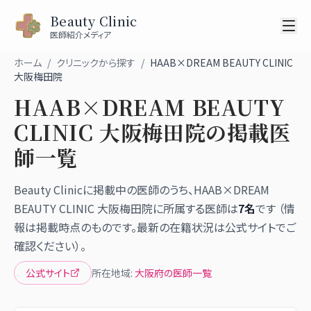
Beauty Clinic
医師紹介メディア
ホーム
/
クリニックから探す
/
HAAB×DREAM BEAUTY CLINIC
大阪梅田院
HAAB×DREAM BEAUTY
CLINIC 大阪梅田院
の掲載医
師一覧
Beauty Clinicに掲載中の医師のうち、
HAAB×DREAM
BEAUTY CLINIC 大阪梅田院
に所属する医師は
7
名
です （情
報は掲載時点のものです。最新の在籍状況は公式サイトでご
確認ください）。
公式サイト
所在地域:
大阪府
の医師一覧