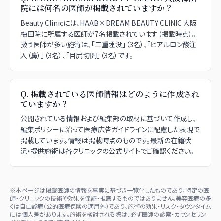
院には何名の医師が掲載されていますか？
Beauty Clinicには、HAAB×DREAM BEAUTY CLINIC 大阪
梅田院に所属する医師が7名掲載されています（掲載時点）。
扱う医師が多い施術は、「二重埋没」（3名）、「ヒアルロン酸注
入（鼻）」（3名）、「目尻切開」（3名）です。
Q.
掲載されている医師情報はどのように作成され
ていますか？
公開されている情報および編集部の取材に基づいて作成し、
編集ポリシーに沿って医療広告ガイドラインに配慮した表現で
掲載しています。情報は掲載時点のものです。最新の在籍状
況・提供施術は各クリニックの公式サイトでご確認ください。
※本ページは掲載医師の情報を事実に基づき一覧化したものであり、特定の医
師・クリニックの技術や効果を保証・推薦するものではありません。美容医療の多
くは自由診療（公的医療保険の適用外）であり、施術の効果・リスク・ダウンタイム
には個人差があります。施術を検討される際は、必ず医師の診察・カウンセリン