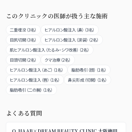
このクリニックの医師が扱う主な施術
二重埋没
（
3
名）
ヒアルロン酸注入（鼻）
（
3
名）
目尻切開
（
3
名）
ヒアルロン酸注入（涙袋）
（
2
名）
肌ヒアルロン酸注入（たるみ・シワ改善）
（
2
名）
目頭切開
（
2
名）
クマ治療
（
2
名）
ヒアルロン酸注入（あご）
（
1
名）
脂肪吸引（顔）
（
1
名）
ヒアルロン酸注入（唇）
（
1
名）
鼻尖形成（切開）
（
1
名）
脂肪吸引（二の腕）
（
1
名）
よくある質問
Q.
HAAB×DREAM BEAUTY CLINIC 大阪梅田