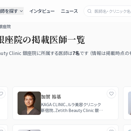
師を探す
インタビュー
ニュース
ic 銀座院
c 銀座院
の掲載医師一覧
auty Clinic 銀座院
に所属する医師は
7
名
です （情報は掲載時点の
加賀 裕基
KAGA CLINIC、ルラ美容クリニック
新宿院、Zetith Beauty Clinic 銀座
院、ルラ美容クリニック 高田馬場院