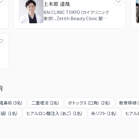
上木原 達哉
KAI CLINIC TOKYO（カイクリニック
東京）、Zetith Beauty Clinic 銀座
院、湘南美容クリニック 福岡院
術
隆鼻術
（
3
名）
二重埋没
（
2
名）
ボトックス（口角）
（
2
名）
軟骨移植
（
袋）
（
1
名）
ヒアルロン酸注入（あご）
（
1
名）
糸リフト
（
1
名）
ヒアル