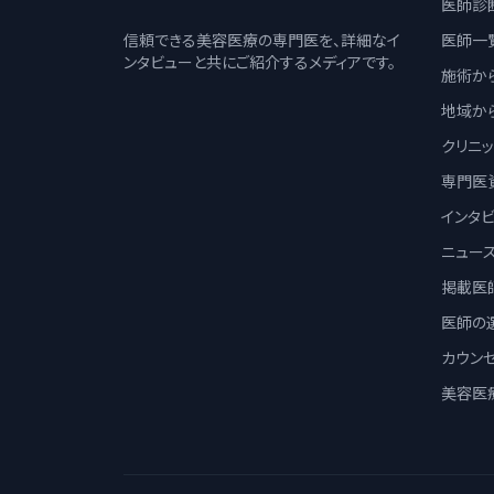
医師診
信頼できる美容医療の専門医を、詳細なイ
医師一
ンタビューと共にご紹介するメディアです。
施術か
地域か
クリニ
専門医
インタ
ニュー
掲載医
医師の
カウン
美容医