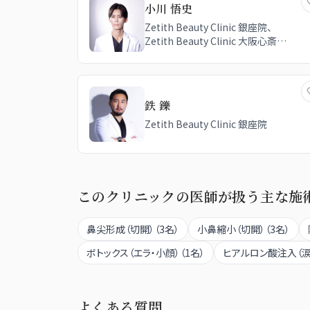
小川 悟史
Zetith Beauty Clinic 銀座院、
Zetith Beauty Clinic 大阪心斎橋
院、グローバルビューティークリニッ
ク 銀座院、グローバルビューティー
クリニック 大阪院
鉄 鑠
Zetith Beauty Clinic 銀座院
このクリニックの医師が扱う主な施
鼻尖形成（切開）
（
3
名）
小鼻縮小（切開）
（
3
名）
ボトックス（エラ・小顔）
（
1
名）
ヒアルロン酸注入（涙
よくある質問