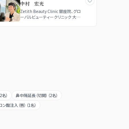
中村 宏光
Zetith Beauty Clinic 銀座院、グロ
ーバルビューティークリニック 大阪
院、グローバルビューティークリニッ
ク 東京院
2
名）
鼻中隔延長（切開）
（
2
名）
ロン酸注入（唇）
（
1
名）