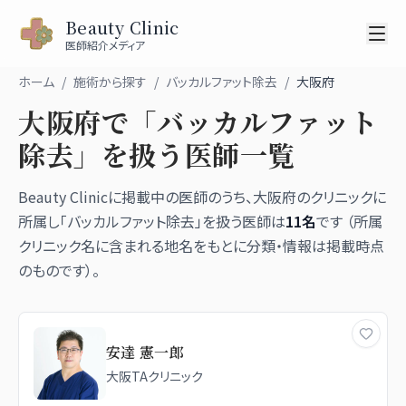
Beauty Clinic
医師紹介メディア
ホーム
/
施術から探す
/
バッカルファット除去
/
大阪府
大阪府
で「
バッカルファット
除去
」を扱う医師一覧
Beauty Clinicに掲載中の医師のうち、
大阪府
のクリニックに
所属し「
バッカルファット除去
」を扱う医師は
11
名
です （所属
クリニック名に含まれる地名をもとに分類・情報は掲載時点
のものです）。
安達 憲一郎
大阪TAクリニック