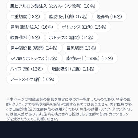
肌ヒアルロン酸注入（たるみ・シワ改善）
（
18
名）
二重切開
（
18
名）
脂肪吸引（脚）
（
17
名）
隆鼻術
（
16
名）
豊胸（脂肪注入）
（
16
名）
ボトックス（口角）
（
15
名）
軟骨移植
（
15
名）
ボトックス（眉間）
（
14
名）
鼻中隔延長（切開）
（
14
名）
目尻切開
（
13
名）
シワ取りボトックス
（
12
名）
脂肪吸引（二の腕）
（
12
名）
ハイフ（顔）
（
12
名）
脂肪吸引（お腹）
（
11
名）
アートメイク（眉）
（
10
名）
※本ページは掲載医師の情報を事実に基づき一覧化したものであり、特定の医
師・クリニックの技術や効果を保証・推薦するものではありません。美容医療の多
くは自由診療（公的医療保険の適用外）であり、施術の効果・リスク・ダウンタイム
には個人差があります。施術を検討される際は、必ず医師の診察・カウンセリン
グを受けたうえでご判断ください。