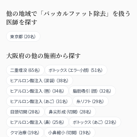
他の地域で「
バッカルファット除去
」を扱う
医師を探す
東京都
（
20
名）
大阪府
の他の施術から探す
二重埋没
（
65
名）
ボトックス（エラ・小顔）
（
51
名）
ヒアルロン酸注入（涙袋）
（
38
名）
ヒアルロン酸注入（唇）
（
34
名）
脂肪吸引（顔）
（
32
名）
ヒアルロン酸注入（あご）
（
31
名）
糸リフト
（
29
名）
目頭切開
（
28
名）
鼻尖形成（切開）
（
28
名）
ヒアルロン酸注入（鼻）
（
25
名）
ボトックス（あご）
（
23
名）
クマ治療
（
19
名）
小鼻縮小（切開）
（
19
名）