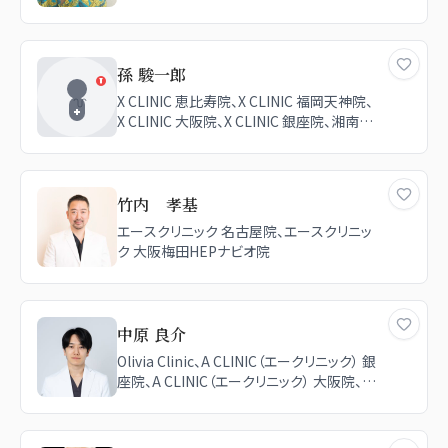
孫 駿一郎
X CLINIC 恵比寿院、X CLINIC 福岡天神院、
X CLINIC 大阪院、X CLINIC 銀座院、湘南美
容クリニック 品川院、湘南美容クリニック 二
子玉川院、湘南美容クリニック 橋本院、湘南
美容クリニック 大阪梅田本院、AGAルネッサ
ンスクリニック 大阪院、湘南美容クリニック
竹内 孝基
大阪心斎橋院、湘南美容クリニック 池袋東
エースクリニック 名古屋院、エースクリニッ
口院
ク 大阪梅田HEPナビオ院
中原 良介
Olivia Clinic、A CLINIC（エークリニック） 銀
座院、A CLINIC（エークリニック） 大阪院、A
CLINIC（エークリニック） 横浜院