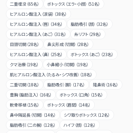
二重埋没
（
65
名）
ボトックス（エラ・小顔）
（
51
名）
ヒアルロン酸注入（涙袋）
（
38
名）
ヒアルロン酸注入（唇）
（
34
名）
脂肪吸引（顔）
（
32
名）
ヒアルロン酸注入（あご）
（
31
名）
糸リフト
（
29
名）
目頭切開
（
28
名）
鼻尖形成（切開）
（
28
名）
ヒアルロン酸注入（鼻）
（
25
名）
ボトックス（あご）
（
23
名）
クマ治療
（
19
名）
小鼻縮小（切開）
（
19
名）
肌ヒアルロン酸注入（たるみ・シワ改善）
（
18
名）
二重切開
（
18
名）
脂肪吸引（脚）
（
17
名）
隆鼻術
（
16
名）
豊胸（脂肪注入）
（
16
名）
ボトックス（口角）
（
15
名）
軟骨移植
（
15
名）
ボトックス（眉間）
（
14
名）
鼻中隔延長（切開）
（
14
名）
シワ取りボトックス
（
12
名）
脂肪吸引（二の腕）
（
12
名）
ハイフ（顔）
（
12
名）