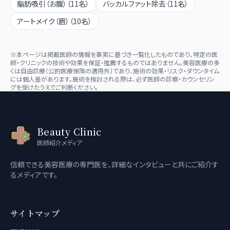
脂肪吸引（お腹）
（
11
名）
バッカルファット除去
（
11
名）
アートメイク（眉）
（
10
名）
※本ページは掲載医師の情報を事実に基づき一覧化したものであり、特定の医
師・クリニックの技術や効果を保証・推薦するものではありません。美容医療の多
くは自由診療（公的医療保険の適用外）であり、施術の効果・リスク・ダウンタイム
には個人差があります。施術を検討される際は、必ず医師の診察・カウンセリン
グを受けたうえでご判断ください。
Beauty Clinic
医師紹介メディア
信頼できる美容医療の専門医を、詳細なインタビューと共にご紹介す
るメディアです。
サイトマップ