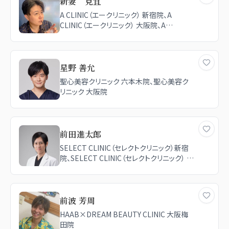
新妻 克宜
A CLINIC（エークリニック） 新宿院、A
CLINIC（エークリニック） 大阪院、A
CLINIC（エークリニック） 銀座院、共立美容
外科 新宿本院、共立美容外科 横浜院
星野 善允
聖心美容クリニック 六本木院、聖心美容ク
リニック 大阪院
前田進太郎
SELECT CLINIC（セレクトクリニック）新宿
院、SELECT CLINIC（セレクトクリニック） 大
阪茶屋町院、SELECT CLINIC（セレクトクリ
ニック） 表参道院、湘南美容クリニック 銀座
院、湘南美容クリニック 札幌院、湘南美容ク
リニック 秋葉原院
前波 芳周
HAAB×DREAM BEAUTY CLINIC 大阪梅
田院