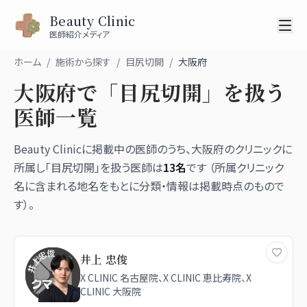
Beauty Clinic
医師紹介メディア
ホーム
/
施術から探す
/
目尻切開
/
大阪府
大阪府
で「
目尻切開
」を扱う
医師一覧
Beauty Clinicに掲載中の医師のうち、
大阪府
のクリニックに
所属し「
目尻切開
」を扱う医師は
13
名
です （所属クリニック
名に含まれる地名をもとに分類・情報は掲載時点のもので
す）。
井上 忠俊
X CLINIC 名古屋院、X CLINIC 恵比寿院、X
CLINIC 大阪院