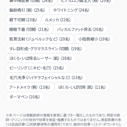
鼻中隔延長（切開）
（
26
名）
ヒアルロン酸注入（頬）
（
25
名）
脂肪吸引（肩）
（
25
名）
ホワイトニング
（
24
名）
眉下切開
（
23
名）
ルメッカ
（
22
名）
眼瞼下垂（切開）
（
21
名）
バッカルファット除去
（
20
名）
肌育注射（ジュベルックなど）
（
20
名）
小陰唇縮小
（
19
名）
タレ目形成・グラマラスライン（切開）
（
19
名）
ほくろ・いぼ除去レーザー（肌）
（
18
名）
ピーリング（ニキビ・毛穴）
（
15
名）
毛穴洗浄（ハイドラフェイシャルなど）
（
13
名）
アートメイク（唇）
（
13
名）
ほくろ・いぼ切除（肌）
（
11
名）
ダーマペン
（
10
名）
※本ページは掲載医師の情報を事実に基づき一覧化したものであり、特定の医
師・クリニックの技術や効果を保証・推薦するものではありません。美容医療の多
くは自由診療（公的医療保険の適用外）であり、施術の効果・リスク・ダウンタイム