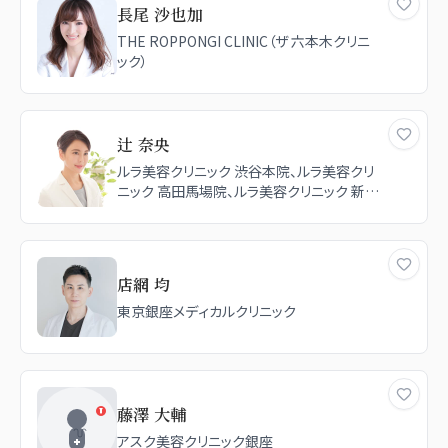
TCB東京中央美容外科 千葉駅前院
長尾 沙也加
THE ROPPONGI CLINIC（ザ 六本木クリニ
ック）
辻 奈央
ルラ美容クリニック 渋谷本院、ルラ美容クリ
ニック 高田馬場院、ルラ美容クリニック 新宿
院
店網 均
東京銀座メディカルクリニック
藤澤 大輔
アスク美容クリニック銀座