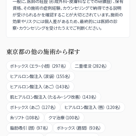
一般に、医師の経歴（形成外科・皮膚科などでの研鑽歴）、保有
資格、その施術の症例経験、カウンセリングで納得できる説明
が受けられるかを確認することが大切とされています。施術の
効果やリスクには個人差があるため、最終的には医師の診
察・カウンセリングを受けたうえでご判断ください。
東京都
の他の施術から探す
ボトックス（エラ・小顔）
（
297
名）
二重埋没
（
282
名）
ヒアルロン酸注入（涙袋）
（
155
名）
ヒアルロン酸注入（あご）
（
143
名）
肌ヒアルロン酸注入（たるみ・シワ改善）
（
143
名）
ボトックス（あご）
（
127
名）
ヒアルロン酸注入（唇）
（
120
名）
糸リフト
（
108
名）
クマ治療
（
100
名）
脂肪吸引（顔）
（
97
名）
ボトックス（眉間）
（
93
名）