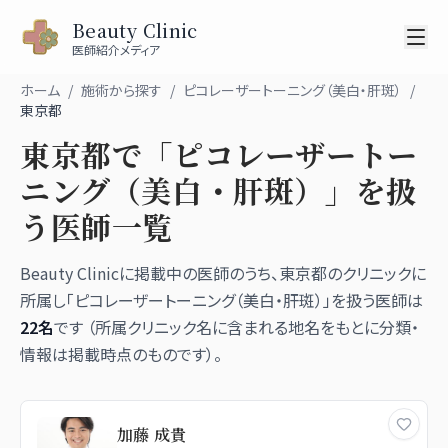
Beauty Clinic
医師紹介メディア
ホーム
/
施術から探す
/
ピコレーザートーニング（美白・肝斑）
/
東京都
東京都
で「
ピコレーザートー
ニング（美白・肝斑）
」を扱
う医師一覧
Beauty Clinicに掲載中の医師のうち、
東京都
のクリニックに
所属し「
ピコレーザートーニング（美白・肝斑）
」を扱う医師は
22
名
です （所属クリニック名に含まれる地名をもとに分類・
情報は掲載時点のものです）。
加藤 成貴