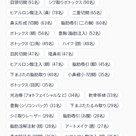
目頭切開
（
91
名）
シワ取りボトックス
（
90
名）
ヒアルロン酸注入（鼻）
（
78
名）
二重切開
（
65
名）
鼻尖形成（切開）
（
63
名）
脂肪吸引（二の腕）
（
60
名）
ボトックス（額）
（
56
名）
豊胸（脂肪注入）
（
52
名）
ボトックス（口角）
（
49
名）
ハイフ（顔）
（
48
名）
目尻切開
（
47
名）
隆鼻術
（
47
名）
ヒアルロン酸注入（額）
（
47
名）
脂肪吸引（脚）
（
45
名）
下まぶたの脂肪取り
（
40
名）
小鼻縮小（切開）
（
35
名）
ボトックス（目尻）
（
35
名）
光治療（フォトフェイシャルなど）
（
34
名）
軟骨移植
（
33
名）
豊胸（シリコンバッグ）
（
31
名）
下まぶたたるみ取り
（
29
名）
シミ取りレーザー
（
29
名）
脂肪吸引（お腹）
（
28
名）
脂肪溶解注射（顔）
（
28
名）
アートメイク（眉）
（
27
名）