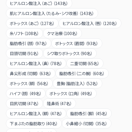
ヒアルロン酸注入（あご）
（
143
名）
肌ヒアルロン酸注入（たるみ・シワ改善）
（
143
名）
ボトックス（あご）
（
127
名）
ヒアルロン酸注入（唇）
（
120
名）
糸リフト
（
108
名）
クマ治療
（
100
名）
脂肪吸引（顔）
（
97
名）
ボトックス（眉間）
（
93
名）
目頭切開
（
91
名）
シワ取りボトックス
（
90
名）
ヒアルロン酸注入（鼻）
（
78
名）
二重切開
（
65
名）
鼻尖形成（切開）
（
63
名）
脂肪吸引（二の腕）
（
60
名）
ボトックス（額）
（
56
名）
豊胸（脂肪注入）
（
52
名）
ハイフ（顔）
（
49
名）
ボトックス（口角）
（
49
名）
目尻切開
（
47
名）
隆鼻術
（
47
名）
ヒアルロン酸注入（額）
（
47
名）
脂肪吸引（脚）
（
45
名）
下まぶたの脂肪取り
（
40
名）
小鼻縮小（切開）
（
35
名）