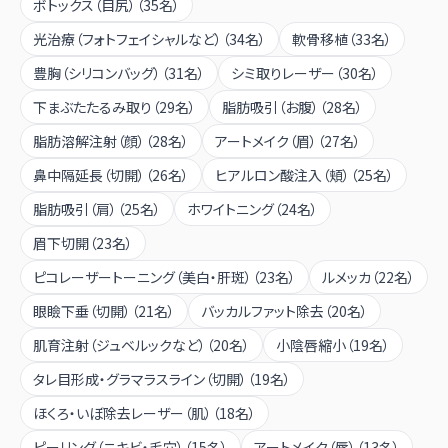
ボトックス（目尻）
（
35
名）
光治療（フォトフェイシャルなど）
（
34
名）
軟骨移植
（
33
名）
豊胸（シリコンバッグ）
（
31
名）
シミ取りレーザー
（
30
名）
下まぶたたるみ取り
（
29
名）
脂肪吸引（お腹）
（
28
名）
脂肪溶解注射（顔）
（
28
名）
アートメイク（眉）
（
27
名）
鼻中隔延長（切開）
（
26
名）
ヒアルロン酸注入（頬）
（
25
名）
脂肪吸引（肩）
（
25
名）
ホワイトニング
（
24
名）
眉下切開
（
23
名）
ピコレーザートーニング（美白・肝斑）
（
23
名）
ルメッカ
（
22
名）
眼瞼下垂（切開）
（
21
名）
バッカルファット除去
（
20
名）
肌育注射（ジュベルックなど）
（
20
名）
小陰唇縮小
（
19
名）
タレ目形成・グラマラスライン（切開）
（
19
名）
ほくろ・いぼ除去レーザー（肌）
（
18
名）
ピーリング（ニキビ・毛穴）
（
15
名）
アートメイク（唇）
（
13
名）