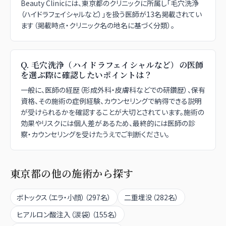
Beauty Clinicには、東京都のクリニックに所属し「毛穴洗浄
（ハイドラフェイシャルなど）」を扱う医師が13名掲載されてい
ます（掲載時点・クリニック名の地名に基づく分類）。
Q.
毛穴洗浄（ハイドラフェイシャルなど）の医師
を選ぶ際に確認したいポイントは？
一般に、医師の経歴（形成外科・皮膚科などでの研鑽歴）、保有
資格、その施術の症例経験、カウンセリングで納得できる説明
が受けられるかを確認することが大切とされています。施術の
効果やリスクには個人差があるため、最終的には医師の診
察・カウンセリングを受けたうえでご判断ください。
東京都
の他の施術から探す
ボトックス（エラ・小顔）
（
297
名）
二重埋没
（
282
名）
ヒアルロン酸注入（涙袋）
（
155
名）