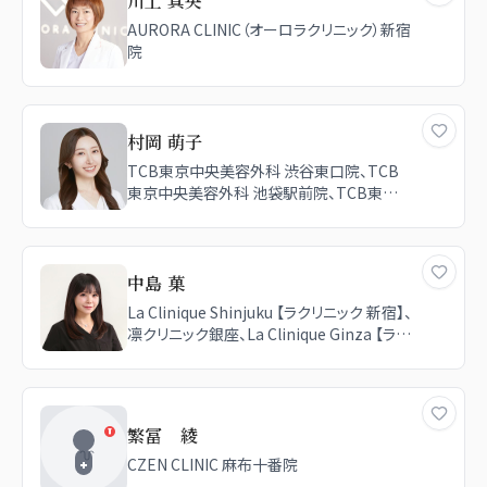
川上 真央
AURORA CLINIC（オーロラクリニック）新宿
院
村岡 萌子
TCB東京中央美容外科 渋谷東口院、TCB
東京中央美容外科 池袋駅前院、TCB東京
中央美容外科 川崎院、TCB東京中央美容
外科 高崎院、TCB東京中央美容外科 盛岡
院、TCB東京中央美容外科 仙台広瀬通院、
TCB東京中央美容外科 千葉駅前院
中島 菓
La Clinique Shinjuku 【ラクリニック 新宿】、
凛クリニック銀座、La Clinique Ginza 【ラク
リニック銀座】
繁冨 綾
CZEN CLINIC 麻布十番院