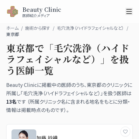
Beauty Clinic
医師紹介メディア
ホーム
/
施術から探す
/
毛穴洗浄（ハイドラフェイシャルなど）
/
東京都
東京都
で「
毛穴洗浄（ハイド
ラフェイシャルなど）
」を扱
う医師一覧
Beauty Clinicに掲載中の医師のうち、
東京都
のクリニックに
所属し「
毛穴洗浄（ハイドラフェイシャルなど）
」を扱う医師は
13
名
です （所属クリニック名に含まれる地名をもとに分類・
情報は掲載時点のものです）。
加藤 紗織