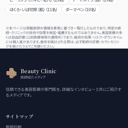
ほくろ・いぼ切除（肌）
（
11
名）
ダーマペン
（
10
名）
※本ページは掲載医師の情報を事実に基づき一覧化したものであり、特定の医
師・クリニックの技術や効果を保証・推薦するものではありません。美容医療の多
くは自由診療（公的医療保険の適用外）であり、施術の効果・リスク・ダウンタイム
には個人差があります。施術を検討される際は、必ず医師の診察・カウンセリン
グを受けたうえでご判断ください。
Beauty Clinic
医師紹介メディア
信頼できる美容医療の専門医を、詳細なインタビューと共にご紹介す
るメディアです。
サイトマップ
医師診断