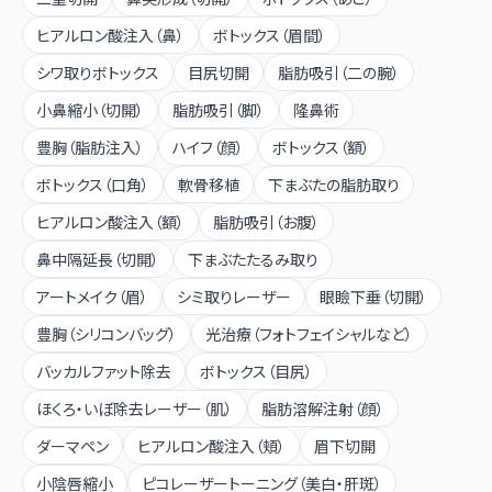
ヒアルロン酸注入（鼻）
ボトックス（眉間）
シワ取りボトックス
目尻切開
脂肪吸引（二の腕）
小鼻縮小（切開）
脂肪吸引（脚）
隆鼻術
豊胸（脂肪注入）
ハイフ（顔）
ボトックス（額）
ボトックス（口角）
軟骨移植
下まぶたの脂肪取り
ヒアルロン酸注入（額）
脂肪吸引（お腹）
鼻中隔延長（切開）
下まぶたたるみ取り
アートメイク（眉）
シミ取りレーザー
眼瞼下垂（切開）
豊胸（シリコンバッグ）
光治療（フォトフェイシャルなど）
バッカルファット除去
ボトックス（目尻）
ほくろ・いぼ除去レーザー（肌）
脂肪溶解注射（顔）
ダーマペン
ヒアルロン酸注入（頬）
眉下切開
小陰唇縮小
ピコレーザートーニング（美白・肝斑）