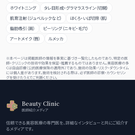
ホワイトニング
タレ目形成・グラマラスライン（切開）
肌育注射（ジュベルックなど）
ほくろ・いぼ切除（肌）
脂肪吸引（肩）
ピーリング（ニキビ・毛穴）
アートメイク（唇）
ルメッカ
※本ページは掲載医師の情報を事実に基づき一覧化したものであり、特定の医
師・クリニックの技術や効果を保証・推薦するものではありません。美容医療の多
くは自由診療（公的医療保険の適用外）であり、施術の効果・リスク・ダウンタイム
には個人差があります。施術を検討される際は、必ず医師の診察・カウンセリン
グを受けたうえでご判断ください。
Beauty Clinic
医師紹介メディア
信頼できる美容医療の専門医を、詳細なインタビューと共にご紹介す
るメディアです。