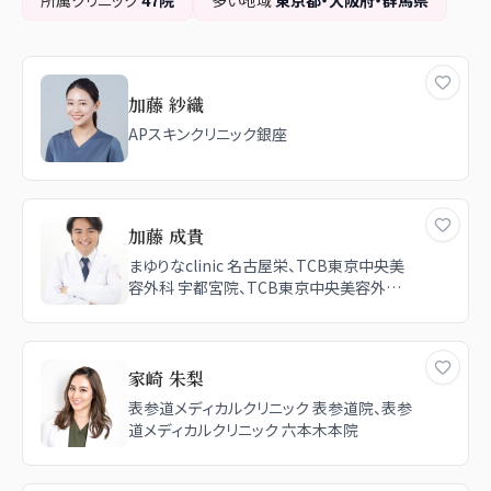
所属クリニック
47
院
多い地域
東京都・大阪府・群馬県
加藤 紗織
APスキンクリニック銀座
加藤 成貴
まゆりなclinic 名古屋栄、TCB東京中央美
容外科 宇都宮院、TCB東京中央美容外科
新宿東口院
家崎 朱梨
表参道メディカルクリニック 表参道院、表参
道メディカルクリニック 六本木本院