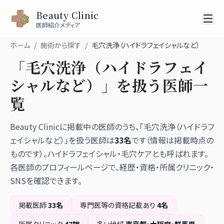
Beauty Clinic
医師紹介メディア
ホーム
/
施術から探す
/
毛穴洗浄（ハイドラフェイシャルなど）
「
毛穴洗浄（ハイドラフェイ
シャルなど）
」を扱う医師一
覧
Beauty Clinicに掲載中の医師のうち、「
毛穴洗浄（ハイドラフ
ェイシャルなど）
」を扱う医師は
33
名
です（情報は掲載時点の
ものです）。
ハイドラフェイシャル・毛穴ケアとも呼ばれます。
各医師のプロフィールページで、経歴・資格・所属クリニック・
SNSを確認できます。
掲載医師
33
名
専門医等の資格記載あり
4
名